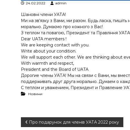
у
24.02.2022
admin
Шановні члени УАТА!
Ми на зв’язку з Вами, ми разом. Будь ласка, пишіть
морально. Думаємо про кожного з Вас!
З теплом та повагою, Президент та Правління УАТА
Dear UATA members !
We are keeping contact with you.
Write about your condition.
We will support each other. We are thinking about ev
With warmth and respect,
President and the Board of UATA
Дорогие члены УАТА! Мы на связи с Вами, мы вмест
поддерживать друг друга морально. Думаем о кажд
С теплом и уважением, Президент и Правление УА
Новини
Н
Про подарунок для членів УАТА 2022 року