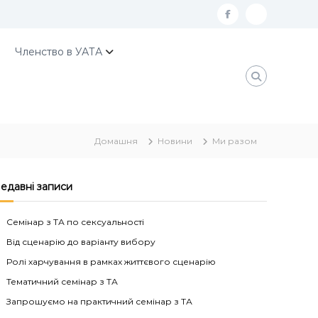
f
К
a
о
Членство в УАТА
c
н
e
т
b
а
o
к
Домашня
Новини
Ми разом
o
т
k
и
У
едавні записи
А
Семінар з ТА по сексуальності
Т
Від сценарію до варіанту вибору
А
Ролі харчування в рамках життєвого сценарію
Тематичний семінар з ТА
Запрошуємо на практичний семінар з ТА