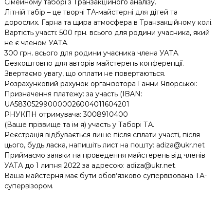
Сімейному таборі з Транзакційного аналізу.
Літній табір – це творчі ТА-майстерні для дітей та
дорослих. Гарна та щира атмосфера в Транзакційному колі.
Вартість участі: 500 грн. всього для родини учасника, який
не є членом УАТА.
300 грн. всього для родини учасника члена УАТА.
Безкоштовно для авторів майстерень конференції.
Звертаємо увагу, що оплати не повертаються.
Розрахунковий рахунок організотора Ганни Яворської:
Призначення платежу: за участь (IBAN:
UA583052990000026004011604201
РНУКПН отримувача: 3008910400
(Ваше прізвище та ім я) участь у Таборі ТА.
Реєстрація відбувається лише після сплати участі, після
цього, будь ласка, напишіть лист на пошту: adiza@ukr.net
Приймаємо заявки на проведення майстерень від членів
УАТА до 1 липня 2022 за адресою: adiza@ukr.net.
Ваша майстерня має бути обов’язково супервізована ТА-
супервізором.