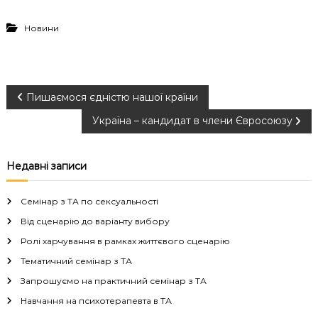
Новини
Н
Пишаємося єдністю нашої країни
Україна – кандидат в члени Євросоюзу
а
в
Недавні записи
і
Семінар з ТА по сексуальності
г
Від сценарію до варіанту вибору
Ролі харчування в рамках життєвого сценарію
а
Тематичний семінар з ТА
Запрошуємо на практичний семінар з ТА
ц
Навчання на психотерапевта в ТА