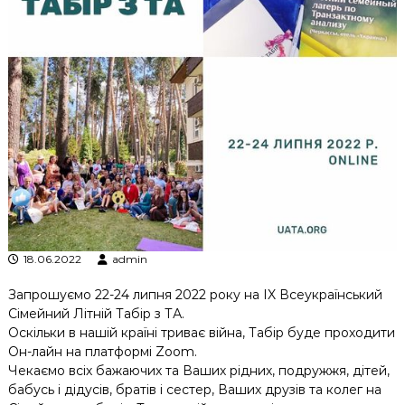
к
ц
і
й
н
о
г
о
а
н
а
л
і
з
у
18.06.2022
admin
Запрошуємо 22-24 липня 2022 року на IX Всеукраїнський
Сімейний Літній Табір з ТА.
Оскільки в нашій країні триває війна, Табір буде проходити
Он-лайн на платформі Zoom.
Чекаємо всіх бажаючих та Ваших рідних, подружжя, дітей,
бабусь і дідусів, братів і сестер, Ваших друзів та колег на