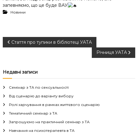
запевняємо, що це буде ВАУ
Новини
Н
Стаття про тупики в бібліотеці УАТА
Річниця УАТА
а
в
Недавні записи
і
Семінар з ТА по сексуальності
г
Від сценарію до варіанту вибору
Ролі харчування в рамках життєвого сценарію
а
Тематичний семінар з ТА
Запрошуємо на практичний семінар з ТА
ц
Навчання на психотерапевта в ТА