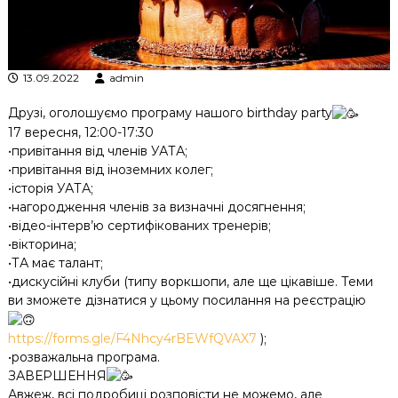
к
ц
і
й
13.09.2022
admin
н
о
г
Друзі, оголошуємо програму нашого birthday party
о
17 вересня, 12:00-17:30
а
•привітання від членів УАТА;
н
•привітання від іноземних колег;
а
•історія УАТА;
л
•нагородження членів за визначні досягнення;
і
з
•відео-інтерв’ю сертифікованих тренерів;
у
•вікторина;
•ТА має талант;
•дискусійні клуби (типу воркшопи, але ще цікавіше. Теми
ви зможете дізнатися у цьому посилання на реєстрацію
https://forms.gle/F4Nhcy4rBEWfQVAX7
);
•розважальна програма.
ЗАВЕРШЕННЯ
Авжеж, всі подробиці розповісти не можемо, але