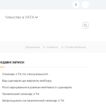
f
К
a
о
Членство в УАТА
c
н
e
т
b
а
o
к
Домашня
Новини
Слова вітання
o
т
k
и
У
едавні записи
А
Семінар з ТА по сексуальності
Т
Від сценарію до варіанту вибору
А
Ролі харчування в рамках життєвого сценарію
Тематичний семінар з ТА
Запрошуємо на практичний семінар з ТА