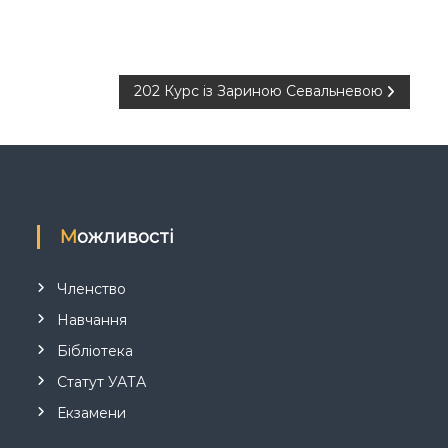
202 Курс із Зариною Севальневою
Можливості
Членство
Навчання
Бібліотека
Статут УАТА
Екзамени