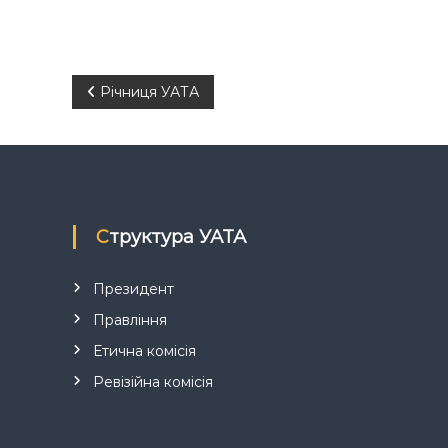
Н
Річниця УАТА
а
в
і
Структура УАТА
г
Президент
а
Правління
Етична комісія
ц
Ревізійна комісія
і