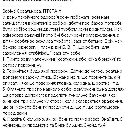
_____________________________
Заріна Севальнева, ПТСТА-п
У день психічного здоров’я хочу побажати всім нам
залишатися в контакті з собою, дбати про базові потреби,
бути собі хорошим другом і турботливим родителем. Нам
всім зараз важливі і потрібні безумовні погладжування, а
дітям особливо важлива турбота і захист батьків. Всім нам
бажаю рівноваги і планів дій Б, В, Г… що робити для
заземлення, стабілізації і захисту себе.
1. Пийте воду маленькими ковтками, або хоча б змочуйте
ротову порожнину.
2. Торкніться будь-якої поверхні. Дотик до чогось реально
допомагає заземлитись. Бажано не лише торкнутись, а й
описати, яка це прверхня: гладка, холодна, шорстка і т.д.
3. Огляньте простір навколо себе, фокусуючись на деталях.
Ця вправа допомагає подолати тунельне бачення, яке
виникає при сильному стресі, коли складається враження,
що ви можете бачити предмети дише ті, що розташовані
перед вами.
4. Назвіть 6 кольорів, які ви бачите прямо зараз. Знайдіть 5
найменших предметів та 5 найбільших. Знайдіть 4