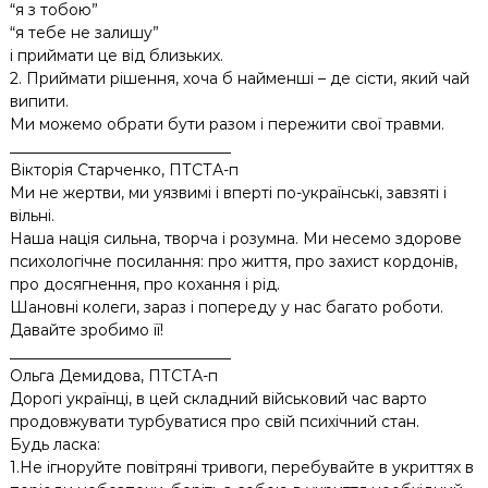
“я з тобою”
“я тебе не залишу”
і приймати це від близьких.
2. Приймати рішення, хоча б найменші – де сісти, який чай
випити.
Ми можемо обрати бути разом і пережити свої травми.
_____________________________
Вікторія Старченко, ПТСТА-п
Ми не жертви, ми уязвимі і вперті по-українські, завзяті і
вільні.
Наша нація сильна, творча і розумна. Ми несемо здорове
психологічне посилання: про життя, про захист кордонів,
про досягнення, про кохання і рід.
Шановні колеги, зараз і попереду у нас багато роботи.
Давайте зробимо її!
_____________________________
Ольга Демидова, ПТСТА-п
Дорогі українці, в цей складний військовий час варто
продовжувати турбуватися про свій психічний стан.
Будь ласка:
1.Не ігноруйте повітряні тривоги, перебувайте в укриттях в