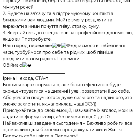
періоди небезпеки, беріть з собою в укриття необхідний
мінімум речей.
2. Будьте на зв’язку та в підтримуючому контакті з
близькими вам людьми. Майте змогу розділяти та
виражати з ними почуття гніву, страху, суму.
3. Звертайтесь до спеціалістів за професійною допомогою,
якщо ви її потребуєте.
Наш народ переможе
Єднаємося в небезпечні
часи, турбуймося про себе та рідних, щоб пізніше
розділити разом радість Перемоги.
Обіймаю
_____________________________
Ірина Нехода, СТА-п
Боятися зараз нормально, але більш ефективно буде
сконцентруватися на диханні і уяві, розвертати її до себе.
Або уявляти поруч когось дуже сильного та надійного, хто
зможе захистити, як,наприклад, наші ЗСУ))
Прислухайтесь до своїх емоцій, називайте їх вголос, можна
надати ім форму і колір, або виміряти від 0 до 10
Найважливіші завдання сьогодення – Важливо робити все,
що можливо для безпеки і продовжувати жити Життя!
Бережіть себе і вірте в Перемогу!!