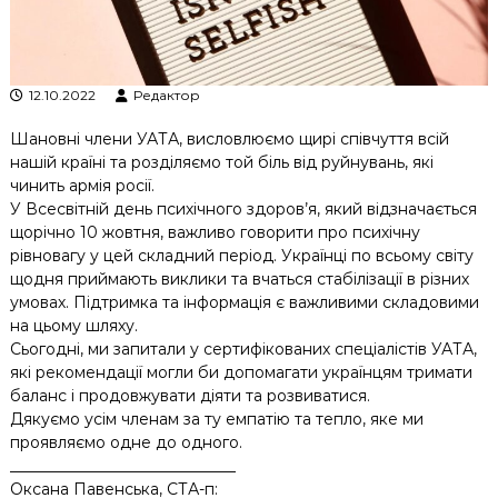
к
ц
і
й
12.10.2022
Редактор
н
о
Шановні члени УАТА, висловлюємо щирі співчуття всій
г
о
нашій країні та розділяємо той біль від руйнувань, які
а
чинить армія росії.
н
У Всесвітній день психічного здоров’я, який відзначається
а
щорічно 10 жовтня, важливо говорити про психічну
л
рівновагу у цей складний період. Українці по всьому світу
і
щодня приймають виклики та вчаться стабілізації в різних
з
у
умовах. Підтримка та інформація є важливими складовими
на цьому шляху.
Сьогодні, ми запитали у сертифікованих спеціалістів УАТА,
які рекомендації могли би допомагати українцям тримати
баланс і продовжувати діяти та розвиватися.
Дякуємо усім членам за ту емпатію та тепло, яке ми
проявляємо одне до одного.
_____________________________
Оксана Павенська, СТА-п: