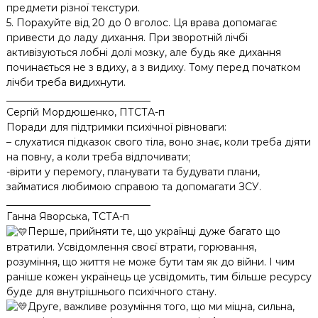
предмети різної текстури.
5. Порахуйте від 20 до 0 вголос. Ця врава допомагає
привести до ладу дихання. При зворотній лічбі
активізуються лобні долі мозку, але будь яке дихання
починається не з вдиху, а з видиху. Тому перед початком
лічби треба видихнути.
_____________________________
Сергій Мордюшенко, ПТСТА-п
Поради для підтримки психічної рівноваги:
– слухатися підказок свого тіла, воно знає, коли треба діяти
на повну, а коли треба відпочивати;
-вірити у перемогу, планувати та будувати плани,
займатися любимою справою та допомагати ЗСУ.
_____________________________
Ганна Яворська, ТСТА-п
Перше, прийняти те, що українці дуже багато що
втратили. Усвідомлення своєї втрати, горювання,
розуміння, що життя не може бути там як до війни. І чим
раніше кожен українець це усвідомить, тим більше ресурсу
буде для внутрішнього психічного стану.
Друге, важливе розуміння того, що ми міцна, сильна,