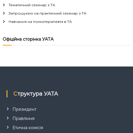
Тематичний семінар з ТА
ц
Запрошуємо на практичний семінар з ТА
і
Навчання на психотерапевта в ТА
я
Офіційна сторінка УАТА
з
а
п
и
Структура УАТА
с
Президент
і
Правління
в
Етична комісія