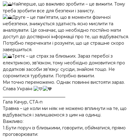
Найперше, що важливо зробити – це вижити. Тому
треба зробити все для безпеки і захисту.
Друге – це пам’ятати, що в моменти фізичної
небезпеки, знижується здатність ясно мислити та
аналізувати. Це означає, що необхідно постійно мати
доступ до доствірної інформації про те, що відбувається.
Потрібно перечекати і розуміти, що це страшне скоро
завершиться.
Третє – це страх за близьких. Зараз перебої з
електрикою, зв’язком, тому необхідно домовитися про
додаткові засоби зв’язку: сусіди, знайомі тощо. Не
соромитися турбувати. Потрібно вижити.
Ми точно переможемо. Однак повинні вистояти зараз.
Слава Україні
_____________________________
Гала Качур, СТА-п
Травма – це коли ми ніяк не можемо вплинути на те, що
відбувається і залишаємося з цим на одинці.
Важливо:
1.Бути поруч із близькими, говорити, обійматися, прямо
проговорювати: