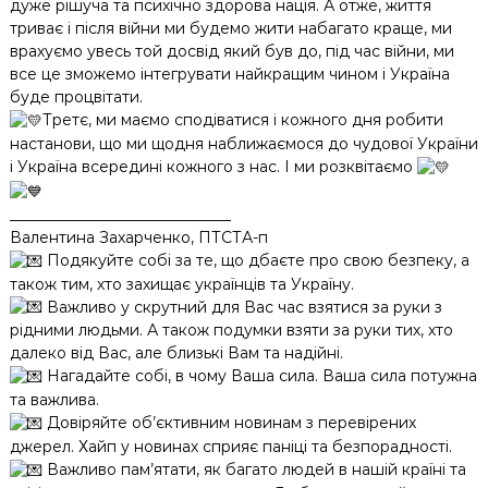
дуже рішуча та психічно здорова нація. А отже, життя
триває і після війни ми будемо жити набагато краще, ми
врахуємо увесь той досвід який був до, під час війни, ми
все це зможемо інтегрувати найкращим чином і Україна
буде процвітати.
Третє, ми маємо сподіватися і кожного дня робити
настанови, що ми щодня наближаємося до чудової України
і Україна всередині кожного з нас. І ми розквітаємо
_____________________________
Валентина Захарченко, ПТСТА-п
Подякуйте собі за те, що дбаєте про свою безпеку, а
також тим, хто захищає українців та Україну.
Важливо у скрутний для Вас час взятися за руки з
рідними людьми. А також подумки взяти за руки тих, хто
далеко від Вас, але близькі Вам та надійні.
Нагадайте собі, в чому Ваша сила. Ваша сила потужна
та важлива.
Довіряйте об’єктивним новинам з перевірених
джерел. Хайп у новинах сприяє паніці та безпорадності.
Важливо пам’ятати, як багато людей в нашій країні та