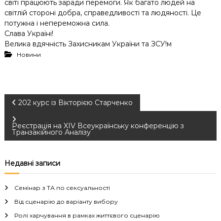
світі працюють заради перемоги. Як багато людей на
світлій стороні добра, справедливості та людяності. Це
потужна і непереможна сила.
Слава Україні!
Велика вдячність Захисникам України та ЗСУ!м
Новини
Н
202 курс із Вікторією Старченко
а
Реєстрація на XIV Всеукраїнську конференцію з
Транзакійного Аналізу
в
Недавні записи
і
Семінар з ТА по сексуальності
г
Від сценарію до варіанту вибору
а
Ролі харчування в рамках життєвого сценарію