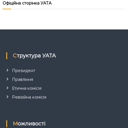
і
Офіційна сторінка УАТА
я
з
а
п
Структура УАТА
и
Президент
Правління
с
Етична комісія
і
Ревізійна комісія
в
Можливості