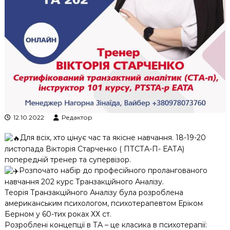
к
ц
і
й
н
о
г
о
а
н
а
л
12.10.2022
Редактор
і
з
Для всіх, хто цінує час та якісне навчання. 18-19-20
у
листопада Вікторія Старченко ( ПТСТА-П- ЕАТА)
попередній тренер та супервізор.
Розпочато набір до професійного пролангованого
навчання 202 курс Транзакційного Аналізу.
Теорія Транзакційного Аналізу була розроблена
американським психологом, психотерапевтом Еріком
Берном у 60-тих роках ХХ ст.
Розроблені концепції в ТА – це класика в психотерапії: