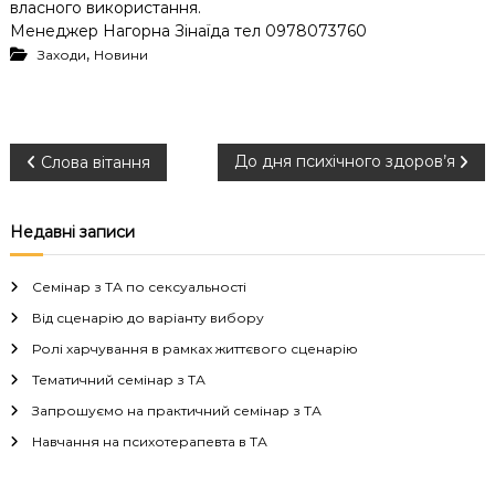
власного використання.
Менеджер Нагорна Зінаїда тел 0978073760
,
Заходи
Новини
Н
До дня психічного здоров’я
Слова вітання
а
Недавні записи
в
Семінар з ТА по сексуальності
і
Від сценарію до варіанту вибору
Ролі харчування в рамках життєвого сценарію
г
Тематичний семінар з ТА
а
Запрошуємо на практичний семінар з ТА
Навчання на психотерапевта в ТА
ц