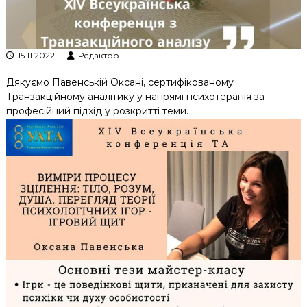
к
ц
і
й
15.11.2022
Редактор
н
о
Дякуємо Павенській Оксані, сертифікованому
г
Транзакційному аналітику у напрямі психотерапія за
о
а
професійний підхід у розкритті теми.
н
а
л
і
з
у