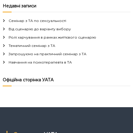
в
Недавні записи
і
Семінар з ТА по сексуальності
г
Від сценарію до варіанту вибору
Ролі харчування в рамках життєвого сценарію
а
Тематичний семінар з ТА
Запрошуємо на практичний семінар з ТА
ц
Навчання на психотерапевта в ТА
і
Офіційна сторінка УАТА
я
з
а
п