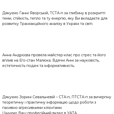
Дякуємо Ганні Яворській, ТСТА-п за глибину в розкритті
теми, стійкість, тепло та ту енергію, яку Ви вкладаєте для
розвитку Транзакційного аналізу в Україні та світі.
Анна Андрєєва провела майстер-клас про стрес та його
вплив на Его-стан Малюка. Вдячні Анні за науковість,
естетичність подачі та інформативність.
Дякуємо Зорині Севальневій – СТА-п, ПТСТА-п за вичерпну
теоретичну і практичну інформацію щодо роботи з
пасивно-агресивними клієнтами.
Цінуємо Ваш професійний вклад в УАТА.