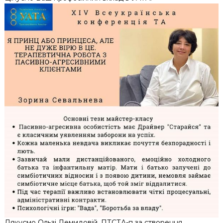
Дякуємо Ользі Демидовій, ПТСТА-п за створення