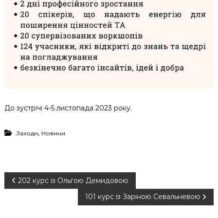
До зустрічі 4-5 листопада 2023 року.
,
Заходи
Новини
Н
202 курс із Ольгою Демидовою
101 курс із Заріною Севальневою
а