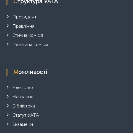
Структура УАТА
и
с
Президент
Правління
і
Етична комісія
в
Ревізійна комісія
Можливості
Членство
Навчання
Бібліотека
Статут УАТА
Екзамени