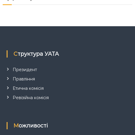
я
з
а
п
и
Структура УАТА
с
Президент
і
Правління
Етична комісія
в
Ревізійна комісія
Можливості