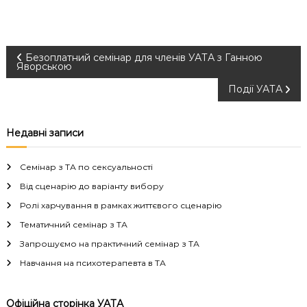
Н
Безоплатний семінар для членів УАТА з Ганною
Яворською
а
Події УАТА
в
Недавні записи
і
Семінар з ТА по сексуальності
г
Від сценарію до варіанту вибору
Ролі харчування в рамках життєвого сценарію
а
Тематичний семінар з ТА
ц
Запрошуємо на практичний семінар з ТА
Навчання на психотерапевта в ТА
і
Офіційна сторінка УАТА