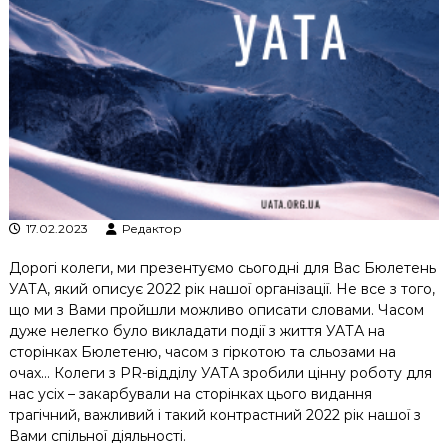
к
ц
і
й
н
о
г
о
а
н
а
л
17.02.2023
Редактор
і
з
Дорогі колеги, ми презентуємо сьогодні для Вас Бюлетень
у
УАТА, який описує 2022 рік нашої організації. Не все з того,
що ми з Вами пройшли можливо описати словами. Часом
дуже нелегко було викладати події з життя УАТА на
сторінках Бюлетеню, часом з гіркотою та сльозами на
очах… Колеги з PR-відділу УАТА зробили цінну роботу для
нас усіх – закарбували на сторінках цього видання
трагічний, важливий і такий контрастний 2022 рік нашої з
Вами спільної діяльності.