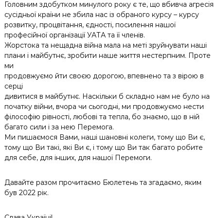
Головним здобутком минулого року є те, що вбивча агресія
сусідньої країни не збила нас із обраного курсу – курсу
розвитку, процвітання, єдності, посилення нашої
професійної організації УАТА та її членів.
Жорстока та нещадна війна мала на меті зруйнувати наші
плани і майбутнє, зробити наше життя нестерпним. Проте
ми
продовжуємо йти своєю дорогою, впевнено та з вірою в
серці
дивитися в майбутнє. Наскільки б складно нам не було на
початку війни, вчора чи сьогодні, ми продовжуємо нести
філософію рівності, любові та тепла, бо знаємо, що в ній
багато сили і за нею Перемога.
Ми пишаємося Вами, наші шановні колеги, тому що Ви є,
тому що Ви такі, які Ви є, і тому що Ви так багато робите
для себе, для інших, для нашої Перемоги.
Давайте разом прочитаємо Бюлетень та згадаємо, яким
був 2022 рік.
Слава Україні!