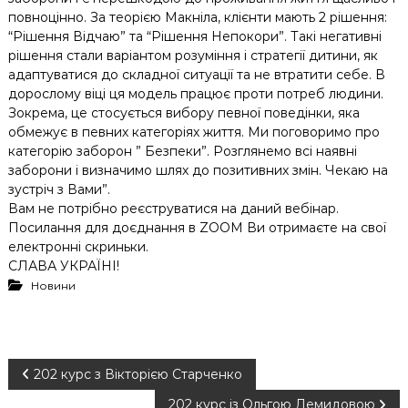
повноцінно. За теорією Макніла, клієнти мають 2 рішення:
“Рішення Відчаю” та “Рішення Непокори”. Такі негативні
рішення стали варіантом розуміння і стратегії дитини, як
адаптуватися до складної ситуації та не втратити себе. В
дорослому віці ця модель працює проти потреб людини.
Зокрема, це стосується вибору певної поведінки, яка
обмежує в певних категоріях життя. Ми поговоримо про
категорію заборон ” Безпеки”. Розглянемо всі наявні
заборони і визначимо шлях до позитивних змін. Чекаю на
зустріч з Вами”.
Вам не потрібно реєструватися на даний вебінар.
Посилання для доєднання в ZOOM Ви отримаєте на свої
електронні скриньки.
СЛАВА УКРАЇНІ!
Новини
Н
202 курс з Вікторією Старченко
202 курс із Ольгою Демидовою