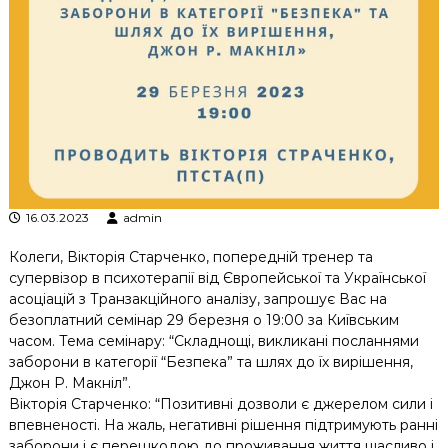
к
ц
і
й
н
о
г
о
а
н
а
л
16.03.2023
admin
і
з
Колеги, Вікторія Старченко, попередній тренер та
у
супервізор в психотерапії від Європейської та Української
асоціацій з Транзакційного аналізу, запрошує Вас на
безоплатний семінар 29 березня о 19:00 за Київським
часом. Тема семінару: “Складнощі, викликані посланнями
заборони в категорії “Безпека” та шлях до їх вирішення,
Джон Р. Макніл”.
Вікторія Старченко: “Позитивні дозволи є джерелом сили і
впевненості. На жаль, негативні рішення підтримують ранні
заборони і є перешкодою до проживання життя щасливо і