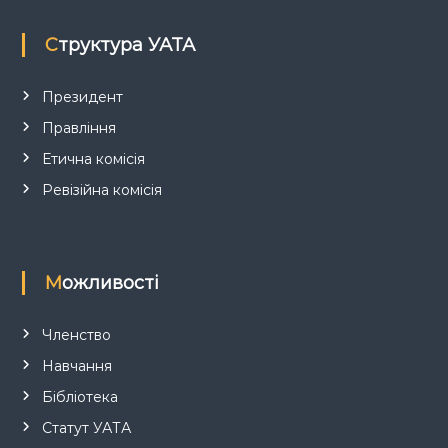
п
Структура УАТА
и
с
Президент
Правління
і
Етична комісія
в
Ревізійна комісія
Можливості
Членство
Навчання
Бібліотека
Статут УАТА