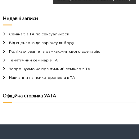
а
в
Недавні записи
і
Семінар з ТА по сексуальності
г
Від сценарію до варіанту вибору
Ролі харчування в рамках життєвого сценарію
а
Тематичний семінар з ТА
Запрошуємо на практичний семінар з ТА
ц
Навчання на психотерапевта в ТА
і
Офіційна сторінка УАТА
я
з
а