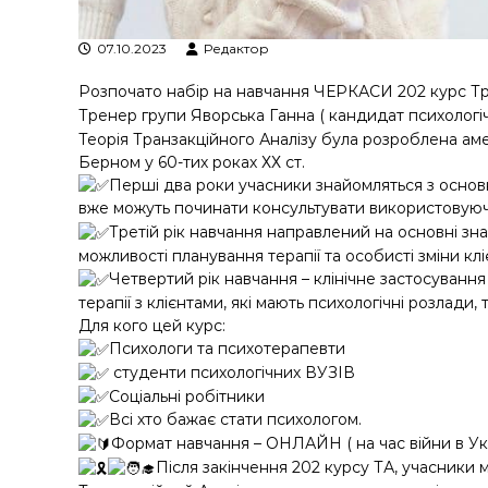
у
07.10.2023
Редактор
Розпочато набір на навчання ЧЕРКАСИ 202 курс Тра
Тренер групи Яворська Ганна ( кандидат психологіч
Теорія Транзакційного Аналізу була розроблена а
Берном у 60-тих роках ХХ ст.
Перші два роки учасники знайомляться з основ
вже можуть починати консультувати використовуючи
Третій рік навчання направлений на основні зн
можливості планування терапії та особисті зміни кл
Четвертий рік навчання – клінічне застосуванн
терапії з клієнтами, які мають психологічні розлади,
Для кого цей курс:
Психологи та психотерапевти
студенти психологічних ВУЗІВ
Соціальні робітники
Всі хто бажає стати психологом.
Формат навчання – ОНЛАЙН ( на час війни в Укр
Після закінчення 202 курсу ТА, учасники