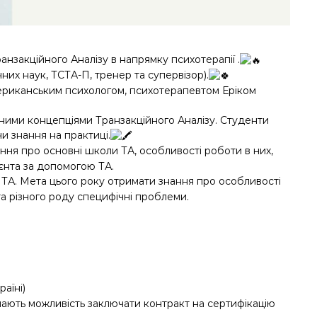
нзакційного Аналізу в напрямку психотерапії .
них наук, ТСТА-П, тренер та супервізор).
мериканським психологом, психотерапевтом Еріком
ними концепціями Транзакційного Аналізу. Студенти
 знання на практиці.
ання про основні школи ТА, особливості роботи в них,
ієнта за допомогою ТА.
я ТА. Мета цього року отримати знання про особливості
 та різного роду специфічні проблеми.
аїні)
 мають можливість заключати контракт на сертифікацію