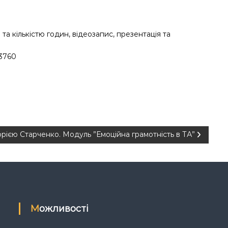
 та кількістю годин, відеозапис, презентація та
3760
орією Старченко. Модуль ”Емоційна грамотність в ТА”
Можливості