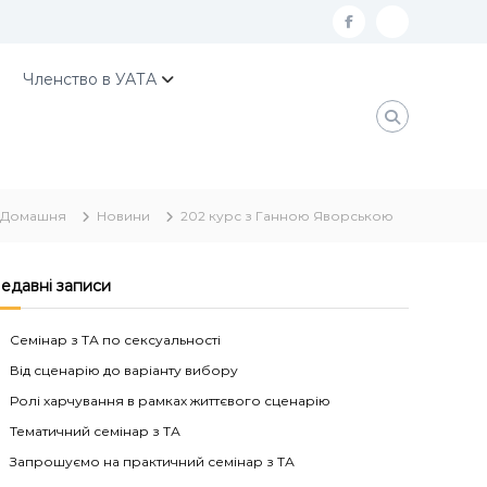
f
К
a
о
Членство в УАТА
c
н
e
т
b
а
o
к
Домашня
Новини
202 курс з Ганною Яворською
o
т
k
и
У
едавні записи
А
Семінар з ТА по сексуальності
Т
Від сценарію до варіанту вибору
А
Ролі харчування в рамках життєвого сценарію
Тематичний семінар з ТА
Запрошуємо на практичний семінар з ТА