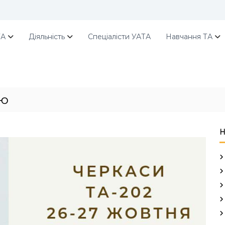
ТА
Діяльність
Спеціалісти УАТА
Навчання ТА
ою
Н