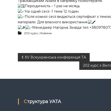
Транзакційний Аналіз в напрямку психотерапія.
Періодичність – 1 раз на місяць
На одній сесії -1 тема 12 годин.
Після кожної сесії видається сертифікат з темою
матеріали. Для власного використання.
Менеджер Нагорна Зінаїда тел +38097807
,
202 курс
Новини
Н
ХV Всеукраїнська конференція ТА
202 курс з Вікт
а
в
і
г
Структура УАТА