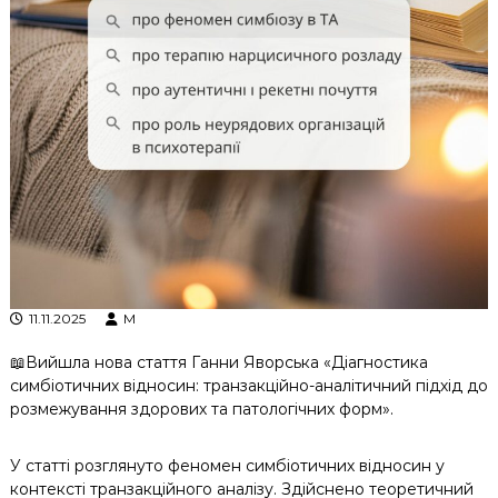
к
ц
і
й
н
о
г
о
а
н
а
л
і
з
у
11.11.2025
M
📖Вийшла нова стаття Ганни Яворська «Діагностика
симбіотичних відносин: транзакційно-аналітичний підхід до
розмежування здорових та патологічних форм».
У статті розглянуто феномен симбіотичних відносин у
контексті транзакційного аналізу. Здійснено теоретичний