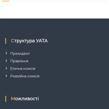
я
з
а
п
Структура УАТА
и
с
Президент
Правління
і
Етична комісія
в
Ревізійна комісія
Можливості