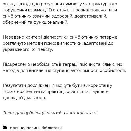
огляд підходів до розуміння симбіозу як структурного
порушення взаємодії Его-станів і проаналізовано типи
симбіотичних взаємин: здоровий, довготривалий,
обернений та функціональний.
Наведено критерії діагностики симбіотичних патернів і
розглянуто методи психодіагностики, адаптовані до
українського контексту.
Підкреслено необхідність інтеграції якісних та кількісних
методів для виявлення ступеня автономності особистості.
Результати дослідження можуть бути використані у
психотерапевтичній практиці, освітній та науково-
дослідній діяльності.
Текст для публікації взятий з анотації статті
,
Новини
Новини бібліотеки