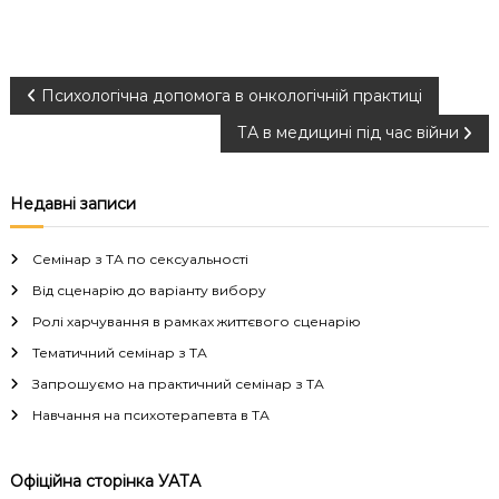
Н
Психологічна допомога в онкологічній практиці
ТА в медицині під час війни
а
в
Недавні записи
і
Семінар з ТА по сексуальності
г
Від сценарію до варіанту вибору
Ролі харчування в рамках життєвого сценарію
а
Тематичний семінар з ТА
Запрошуємо на практичний семінар з ТА
ц
Навчання на психотерапевта в ТА
і
Офіційна сторінка УАТА