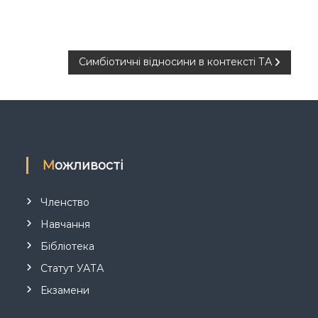
Симбіотичні відносини в контексті ТА
Можливості
Членство
Навчання
Бібліотека
Статут УАТА
Екзамени