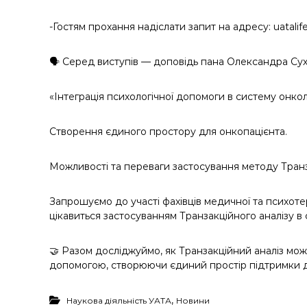
-Гостям прохання надіслати запит на адресу: uatal
🗣️ Серед виступів — доповідь пана Олександра Су
«Інтеграція психологічної допомоги в систему онкол
Створення єдиного простору для онкопацієнта.
Можливості та переваги застосування методу Транза
Запрошуємо до участі фахівців медичної та психотер
цікавиться застосуванням Транзакційного аналізу в 
🤝 Разом досліджуймо, як Транзакційний аналіз мо
допомогою, створюючи єдиний простір підтримки дл
,
Наукова діяльність УАТА
Новини