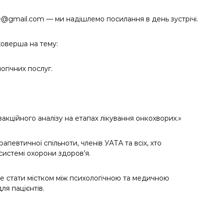
ife@gmail.com — ми надішлемо посилання в день зустрічі.
ховерша на тему:
огічних послуг.
кційного аналізу на етапах лікування онкохворих.»
апевтичної спільноти, членів УАТА та всіх, хто
системі охорони здоров’я.
же стати містком між психологічною та медичною
я пацієнтів.