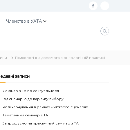
f
К
a
о
Членство в УАТА
c
н
e
т
b
а
o
к
ини
Психологічна допомога в онкологічній практиці
o
т
k
и
У
едавні записи
А
Семінар з ТА по сексуальності
Т
Від сценарію до варіанту вибору
А
Ролі харчування в рамках життєвого сценарію
Тематичний семінар з ТА
Запрошуємо на практичний семінар з ТА