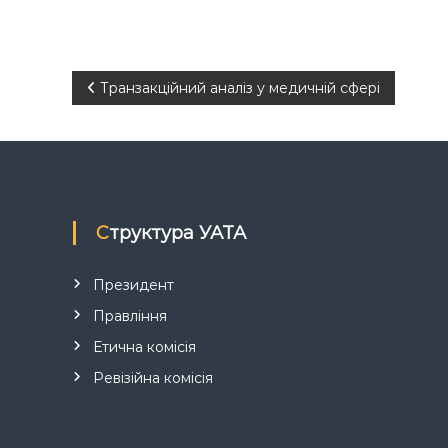
Н
Транзакційний аналіз у медичній сфері
а
в
і
Структура УАТА
г
Президент
а
Правління
Етична комісія
ц
Ревізійна комісія
і