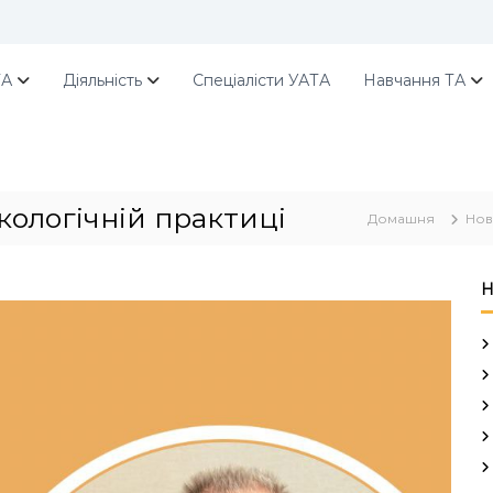
ТА
Діяльність
Спеціалісти УАТА
Навчання ТА
кологічній практиці
Домашня
Нов
Н