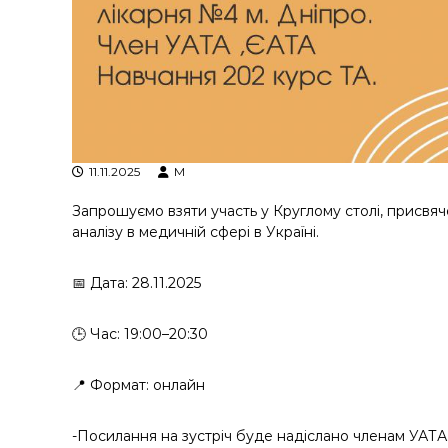
у
11.11.2025
M
Запрошуємо взяти участь у Круглому столі, присвяч
аналізу в медичній сфері в Україні.
📅 Дата: 28.11.2025
🕒 Час: 19:00–20:30
📍 Формат: онлайн
-Посилання на зустріч буде надіслано членам УАТА 