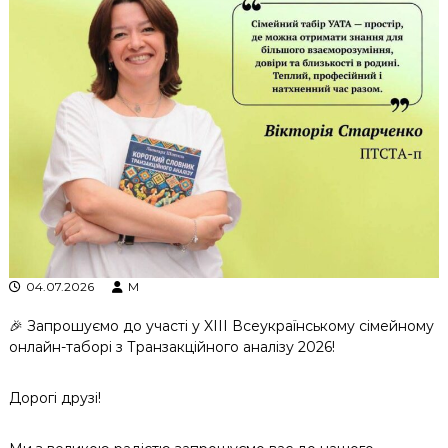
к
ц
і
й
н
о
г
о
а
н
а
л
і
з
у
04.07.2026
M
🎉 Запрошуємо до участі у XIII Всеукраїнському сімейному
онлайн-таборі з Транзакційного аналізу 2026!
Дорогі друзі!