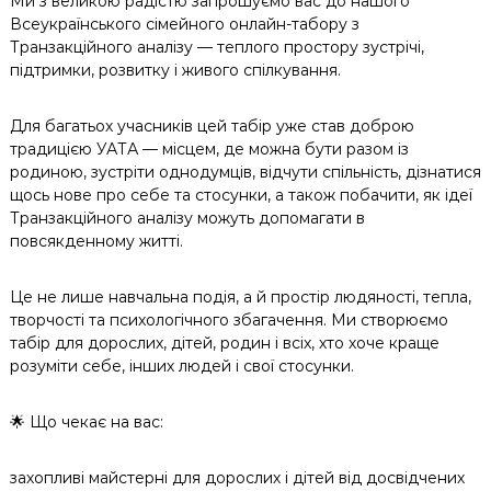
Ми з великою радістю запрошуємо вас до нашого
Всеукраїнського сімейного онлайн-табору з
Транзакційного аналізу — теплого простору зустрічі,
підтримки, розвитку і живого спілкування.
Для багатьох учасників цей табір уже став доброю
традицією УАТА — місцем, де можна бути разом із
родиною, зустріти однодумців, відчути спільність, дізнатися
щось нове про себе та стосунки, а також побачити, як ідеї
Транзакційного аналізу можуть допомагати в
повсякденному житті.
Це не лише навчальна подія, а й простір людяності, тепла,
творчості та психологічного збагачення. Ми створюємо
табір для дорослих, дітей, родин і всіх, хто хоче краще
розуміти себе, інших людей і свої стосунки.
🌟 Що чекає на вас:
захопливі майстерні для дорослих і дітей від досвідчених