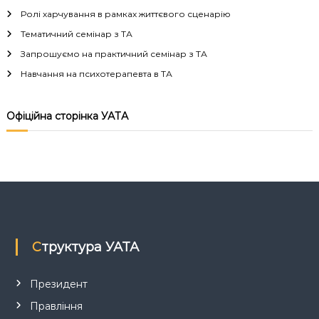
г
Ролі харчування в рамках життєвого сценарію
а
Тематичний семінар з ТА
Запрошуємо на практичний семінар з ТА
ц
Навчання на психотерапевта в ТА
і
Офіційна сторінка УАТА
я
з
а
п
Структура УАТА
и
с
Президент
Правління