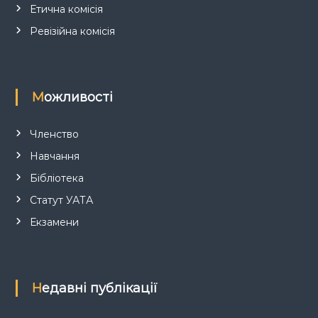
і
Етична комісія
в
Ревізійна комісія
Можливості
Членство
Навчання
Бібліотека
Статут УАТА
Екзамени
Недавні публікації