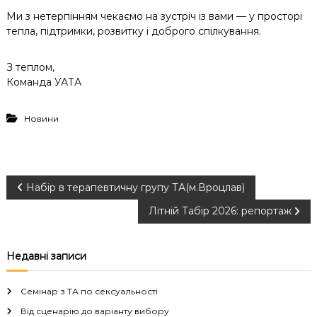
Ми з нетерпінням чекаємо на зустріч із вами — у просторі
тепла, підтримки, розвитку і доброго спілкування.
З теплом,
Команда УАТА
Новини
Н
Набір в терапевтичну групу ТА(м.Вроцлав)
Літній Табір 2026: репортаж
а
в
Недавні записи
і
Семінар з ТА по сексуальності
Від сценарію до варіанту вибору