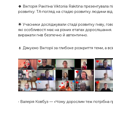
🍀 Вікторія Ракітіна Viktoriia Rakitina презентувала
розвитку: ТА-погляд на стадію розвитку людини від 1
🌟 Учасники досліджували стадії розвитку гніву, гов
які особливості має на різних етапах дорослішання
виражати гнів безпечно й автентично.
🌷 Дякуємо Вікторії за глибоке розкриття теми, а всі
• Валерія Ковбуз — «Чому дорослим теж потрібна 