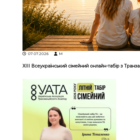
у
07.07.2026
M
XIII Всеукраїнський сімейний онлайн-табір з Транза