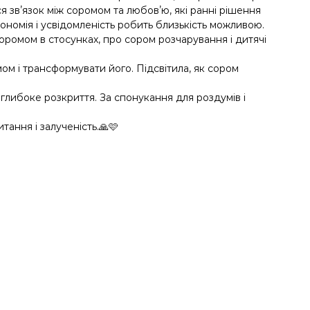
 звʼязок між соромом та любовʼю, які ранні рішення
ономія і усвідомленість робить близькість можливою.
 соромом в стосунках, про сором розчарування і дитячі
мом і трансформувати його. Підсвітила, як сором
 і глибоке розкриття. За спонукання для роздумів і
тання і залученість.🙏🩷