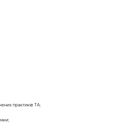
чених практиків ТА;
имки;