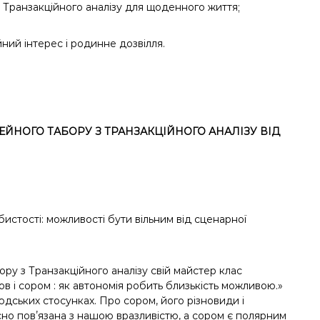
Транзакційного аналізу для щоденного життя;
ний інтерес і родинне дозвілля.
ЕЙНОГО ТАБОРУ З ТРАНЗАКЦІЙНОГО АНАЛІЗУ ВІД
истості: можливості бути вільним від сценарної
бору з Транзакційного аналізу свій майстер клас
 і сором : як автономія робить близькість можливою.»
юдських стосунках. Про сором, його різновиди і
існо повʼязана з нашою вразливістю, а сором є полярним