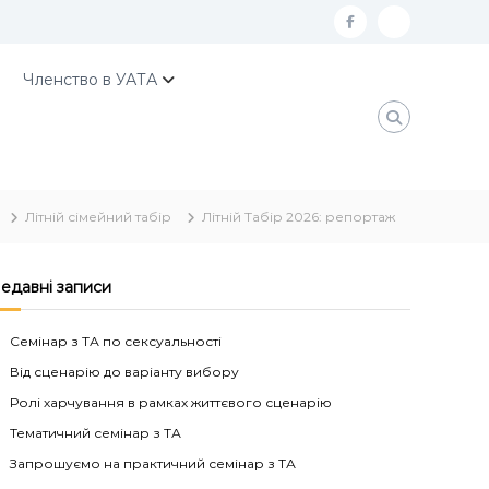
f
К
a
о
Членство в УАТА
c
н
e
т
b
а
o
к
Літній сімейний табір
Літній Табір 2026: репортаж
o
т
k
и
У
едавні записи
А
Семінар з ТА по сексуальності
Т
Від сценарію до варіанту вибору
А
Ролі харчування в рамках життєвого сценарію
Тематичний семінар з ТА
Запрошуємо на практичний семінар з ТА