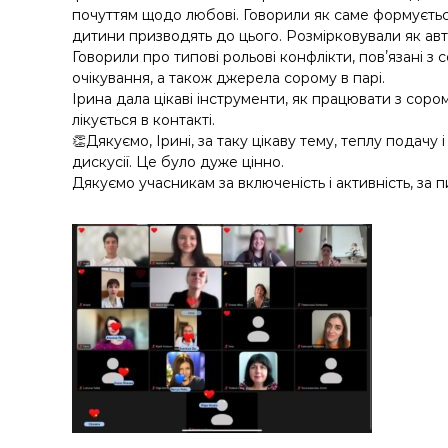
почуттям щодо любові. Говорили як саме формується
дитини призводять до цього. Розмірковували як авт
Говорили про типові рольові конфлікти, повʼязані з
очікування, а також джерела сорому в парі.
Ірина дала цікаві інструменти, як працювати з соро
лікується в контакті.
👏Дякуємо, Ірині, за таку цікаву тему, теплу подачу
дискусії. Це було дуже цінно.
Дякуємо учасникам за включеність і активність, за пи