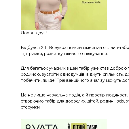
Дорогі друзі!
Відбувся XIII Всеукраїнський сімейний онлайн-табор
підтримки, розвитку і живого спілкування.
Для багатьох учасників цей табір уже став доброю
родиною, зустріти однодумців, відчути спільність, 
побачити, як ідеї Транзакційного аналізу можуть д
Це не лише навчальна подія, а й простір людяності,
створюємо табір для дорослих, дітей, родин і всіх, 
стосунки.