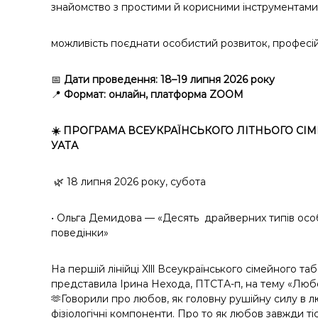
знайомство з простими й корисними інструментами 
можливість поєднати особистий розвиток, професій
📅
Дати проведення: 18–19 липня 2026 року
📍
Формат: онлайн, платформа ZOOM
☀️ ПРОГРАМА ВСЕУКРАЇНСЬКОГО ЛІТНЬОГО СІМ
УАТА
🌿 18 липня 2026 року, субота
• Ольга Демидова — «Десять
драйверних типів особ
поведінки»
На першій лінійці Xlll Всеукраїнського сімейного та
представила Ірина Нехода, ПТСТА-п, на тему «Любов
🫶Говорили про любов, як головну рушійну силу в л
фізіологічні компоненти. Про то як любов завжди т