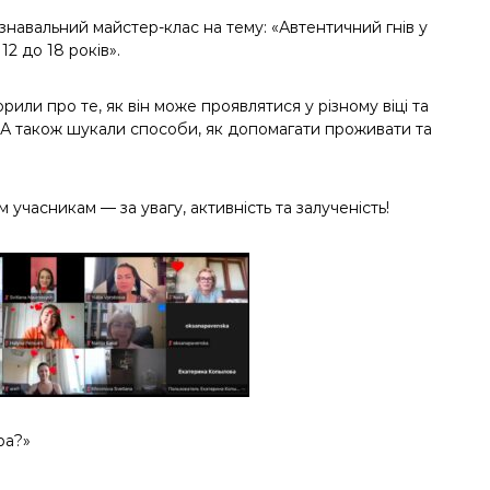
 пізнавальний майстер-клас на тему: «Автентичний гнів у
2 до 18 років».
орили про те, як він може проявлятися у різному віці та
. А також шукали способи, як допомагати проживати та
м учасникам — за увагу, активність та залученість!
гра?»