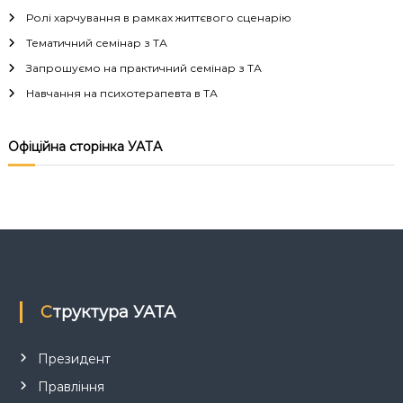
г
Ролі харчування в рамках життєвого сценарію
а
Тематичний семінар з ТА
Запрошуємо на практичний семінар з ТА
ц
Навчання на психотерапевта в ТА
і
Офіційна сторінка УАТА
я
з
а
п
Структура УАТА
и
с
Президент
Правління