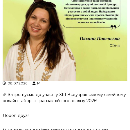
к
ц
і
й
н
о
г
о
а
н
а
л
і
з
у
08.07.2026
M
🎉 Запрошуємо до участі у XIII Всеукраїнському сімейному
онлайн-таборі з Транзакційного аналізу 2026!
Дорогі друзі!