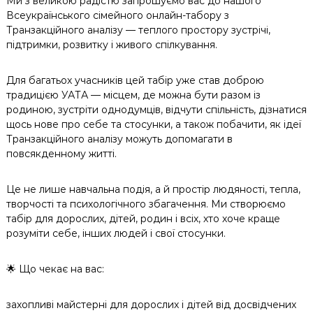
Ми з великою радістю запрошуємо вас до нашого
Всеукраїнського сімейного онлайн-табору з
Транзакційного аналізу — теплого простору зустрічі,
підтримки, розвитку і живого спілкування.
Для багатьох учасників цей табір уже став доброю
традицією УАТА — місцем, де можна бути разом із
родиною, зустріти однодумців, відчути спільність, дізнатися
щось нове про себе та стосунки, а також побачити, як ідеї
Транзакційного аналізу можуть допомагати в
повсякденному житті.
Це не лише навчальна подія, а й простір людяності, тепла,
творчості та психологічного збагачення. Ми створюємо
табір для дорослих, дітей, родин і всіх, хто хоче краще
розуміти себе, інших людей і свої стосунки.
🌟 Що чекає на вас:
захопливі майстерні для дорослих і дітей від досвідчених