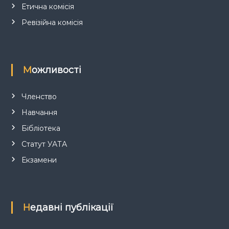
і
Етична комісія
в
Ревізійна комісія
Можливості
Членство
Навчання
Бібліотека
Статут УАТА
Екзамени
Недавні публікації