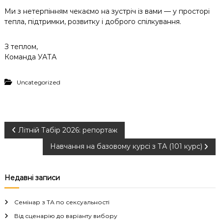
Ми з нетерпінням чекаємо на зустріч із вами — у просторі
тепла, підтримки, розвитку і доброго спілкування.
З теплом,
Команда УАТА
Uncategorized
Н
Літній Табір 2026: репортаж
Навчання на базовому курсі з ТА (101 курс)
а
в
Недавні записи
і
Семінар з ТА по сексуальності
Від сценарію до варіанту вибору