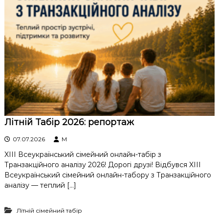
к
ц
і
й
н
о
г
о
а
н
а
л
і
Літній Табір 2026: репортаж
з
у
07.07.2026
M
XIII Всеукраїнський сімейний онлайн-табір з
Транзакційного аналізу 2026! Дорогі друзі! Відбувся XIII
Всеукраїнський сімейний онлайн-табору з Транзакційного
аналізу — теплий […]
Літній сімейний табір