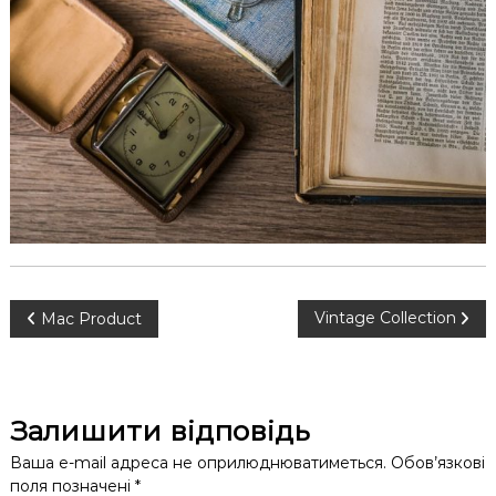
к
ц
і
й
н
о
г
о
а
н
а
л
і
з
у
Н
Vintage Collection
Mac Product
а
в
Залишити відповідь
і
Ваша e-mail адреса не оприлюднюватиметься.
Обов’язкові
поля позначені
*