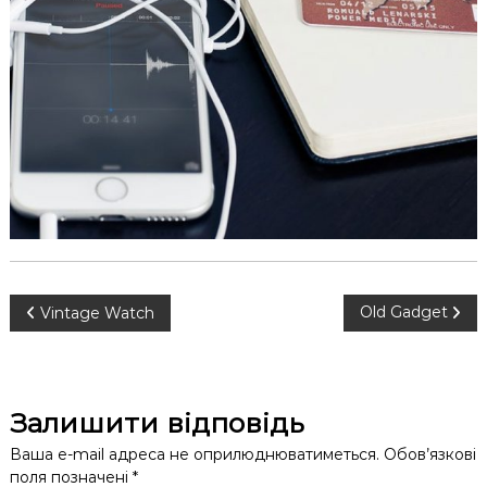
к
ц
і
й
н
о
г
о
а
н
а
л
і
з
у
Н
Old Gadget
Vintage Watch
а
в
Залишити відповідь
і
Ваша e-mail адреса не оприлюднюватиметься.
Обов’язкові
поля позначені
*