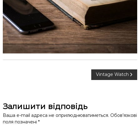
к
ц
і
й
н
о
г
о
а
н
а
л
і
Н
Vintage Watch
з
у
а
в
Залишити відповідь
і
Ваша e-mail адреса не оприлюднюватиметься.
Обов’язкові
поля позначені
*
г