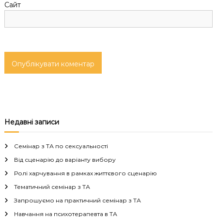
Сайт
в
Недавні записи
Семінар з ТА по сексуальності
Від сценарію до варіанту вибору
Ролі харчування в рамках життєвого сценарію
Тематичний семінар з ТА
Запрошуємо на практичний семінар з ТА
Навчання на психотерапевта в ТА