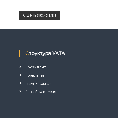
Н
День захисника
а
в
і
Структура УАТА
г
Президент
а
Правління
Етична комісія
ц
Ревізійна комісія
і
я