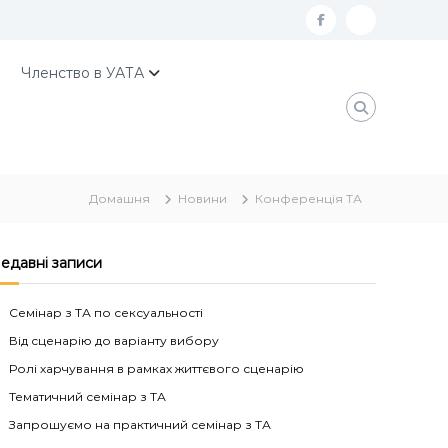
f
К
a
о
Членство в УАТА
c
н
e
т
b
а
o
к
Домашня
Новини
Конференція ТА
o
т
k
и
У
едавні записи
А
Семінар з ТА по сексуальності
Т
Від сценарію до варіанту вибору
А
Ролі харчування в рамках життєвого сценарію
Тематичний семінар з ТА
Запрошуємо на практичний семінар з ТА