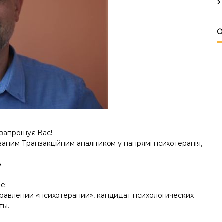
О
 запрошує Вас!
аним Транзакційним аналітиком у напрямі психотерапія,
»
е:
равлении «психотерапии», кандидат психологических
ты.