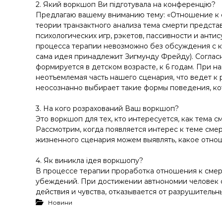
у
2. Який воркшоп Ви підготувала на конференцію?
Предлагаю вашему вниманию тему: «Отношение к с
теории транзактного анализа тема смерти предста
психологических игр, рэкетов, пассивности и ант
процесса терапии невозможно без обсуждения с кл
сама идея принадлежит Зигмунду Фрейду). Соглас
формируется в детском возрасте, к 6 годам. При н
неотъемлемая часть нашего сценария, что ведет к 
неосознанно выбирает такие формы поведения, ко
3. На кого розрахований Ваш воркшоп?
Это воркшоп для тех, кто интересуется, как тема 
Рассмотрим, когда появляется интерес к теме смер
жизненного сценария можем выявлять, какое отнош
4. Як виникла ідея воркшопу?
В процессе терапии проработка отношения к сме
убеждений. При достижении автнономии человек со
действия и чувства, отказывается от разрушитель
Новини