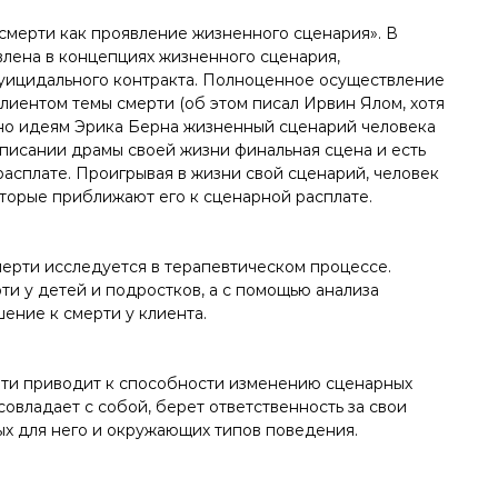
мерти как проявление жизненного сценария». В
влена в концепциях жизненного сценария,
исуицидального контракта. Полноценное осуществление
иентом темы смерти (об этом писал Ирвин Ялом, хотя
но идеям Эрика Берна жизненный сценарий человека
аписании драмы своей жизни финальная сцена и есть
расплате. Проигрывая в жизни свой сценарий, человек
торые приближают его к сценарной расплате.
смерти исследуется в терапевтическом процессе.
ти у детей и подростков, а с помощью анализа
ение к смерти у клиента.
рти приводит к способности изменению сценарных
владает с собой, берет ответственность за свои
ных для него и окружающих типов поведения.