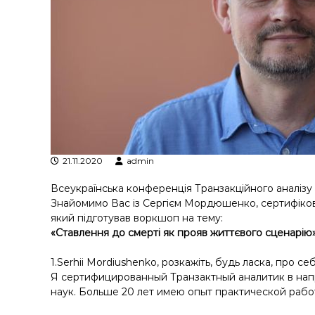
я
т
р
а
н
з
а
к
ц
і
й
21.11.2020
admin
н
о
Всеукраїнська конференція Транзакційного аналізу
г
Знайомимо Вас із Сергієм Мордюшенко, сертифіков
о
який підготував воркшоп на тему:
а
«Ставлення до смерті як прояв життєвого сценарію
н
а
1.
Serhii Mordiushenko
, розкажіть, будь ласка, про себ
л
Я сертифицированный Транзактный аналитик в нап
і
наук. Больше 20 лет имею опыт практической рабо
з