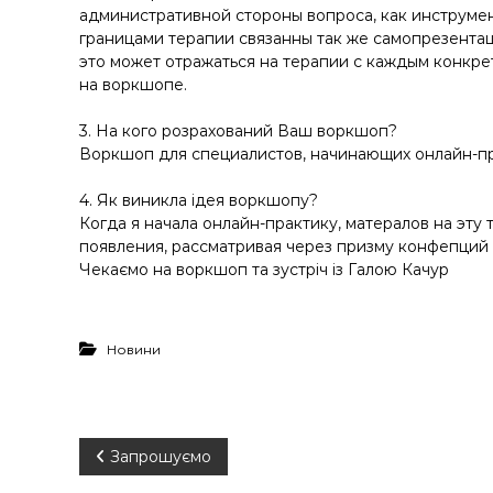
административной стороны вопроса, как инструмен
границами терапии связанны так же самопрезентац
это может отражаться на терапии с каждым конкре
на воркшопе.
3. На кого розрахований Ваш воркшоп?
Воркшоп для специалистов, начинающих онлайн-пр
4. Як виникла ідея воркшопу?
Когда я начала онлайн-практику, матералов на эту 
появления, рассматривая через призму конфепций 
Чекаємо на воркшоп та зустріч із Галою Качур
Новини
Н
Запрошуємо