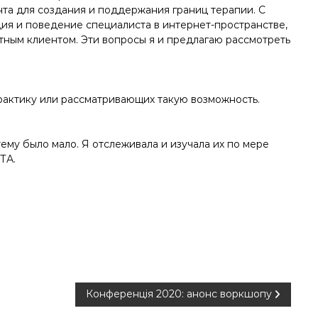
та для создания и поддержания границ терапии. С
ия и поведение специалиста в интернет-пространстве,
тным клиентом. Эти вопросы я и предлагаю рассмотреть
актику или рассматривающих такую возможность.
тему было мало. Я отслеживала и изучала их по мере
ТА.
Конференція 2020: анонс воркшопу