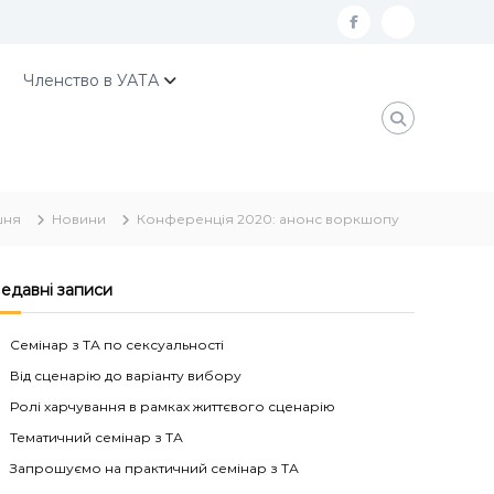
f
К
a
о
Членство в УАТА
c
н
e
т
b
а
o
к
шня
Новини
Конференція 2020: анонс воркшопу
o
т
k
и
У
едавні записи
А
Семінар з ТА по сексуальності
Т
Від сценарію до варіанту вибору
А
Ролі харчування в рамках життєвого сценарію
Тематичний семінар з ТА
Запрошуємо на практичний семінар з ТА