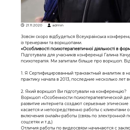
у
21.11.2020
admin
Зовсім скоро відбудеться Всеукраїнська конференц
із тренерами та воркшопами.
«Особливості психотерапевтичної діяльності в форм
Підготувала для учасників конференції Галина Качу
психотерапія. Ми запитали більше про воркшоп. Від
1. Я Сертифицированный транзактный аналитик в н
практику начала в 2013, последние несколько лет 
2. Який воркшоп Ви підготували на конференцію?
Воркшоп «Особенности психотерапевтической дея
развитие интернета создают серьезные этические 
касается и непосредственно работы с клиентами о
включения онлайн-работы (связь по электронной по
соцсетях и т.д.)
Отличия работы по видеосвязи начинаются с заклю