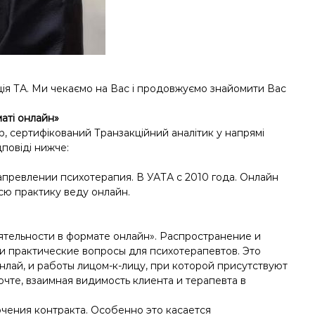
ія ТА. Ми чекаємо на Вас і продовжуємо знайомити Вас
аті онлайн»
р, сертифікований Транзакційний аналітик у напрямі
повіді нижче:
апревлении психотерапия. В УАТА с 2010 года. Онлайн
всю практику веду онлайн.
тельности в формате онлайн». Распространение и
и практические вопросы для психотерапевтов. Это
нлай, и работы лицом-к-лицу, при которой присутствуют
чте, взаимная видимость клиента и терапевта в
чения контракта. Особенно это касается