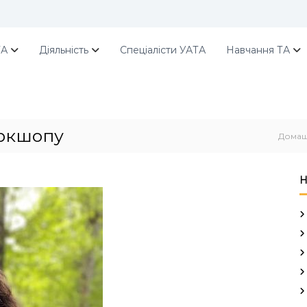
ТА
Діяльність
Спеціалісти УАТА
Навчання ТА
оркшопу
Дома
Н