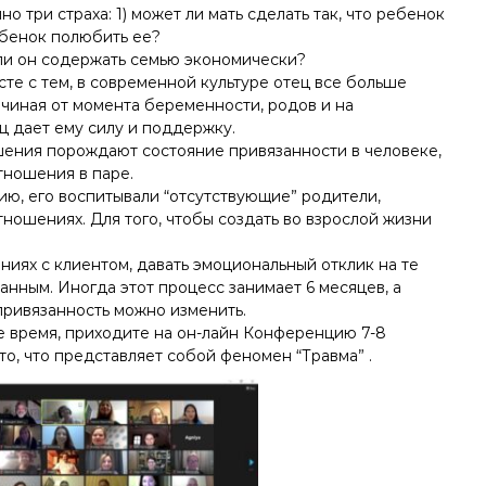
 три страха: 1) может ли мать сделать так, что ребенок
ребенок полюбить ее?
 ли он содержать семью экономически?
те с тем, в современной культуре отец все больше
ачиная от момента беременности, родов и на
 дает ему силу и поддержку.
шения порождают состояние привязанности в человеке,
тношения в паре.
нию, его воспитывали “отсутствующие” родители,
ношениях. Для того, чтобы создать во взрослой жизни
ниях с клиентом, давать эмоциональный отклик на те
анным. Иногда этот процесс занимает 6 месяцев, а
ривязанность можно изменить.
е время, приходите на он-лайн Конференцию 7-8
о, что представляет собой феномен “Травма” .