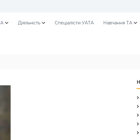
ТА
Діяльність
Спеціалісти УАТА
Навчання ТА
Н