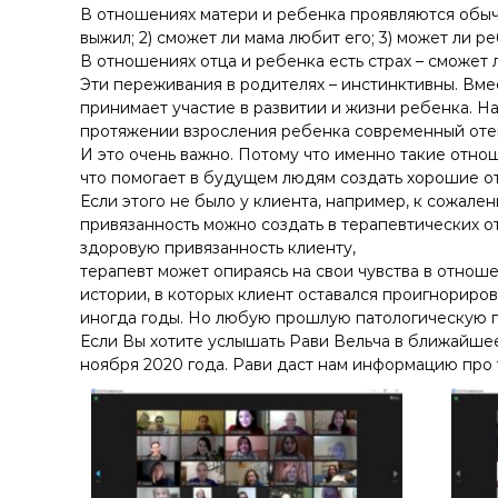
у
В отношениях матери и ребенка проявляются обычно
выжил; 2) сможет ли мама любит его; 3) может ли 
В отношениях отца и ребенка есть страх – сможет
Эти переживания в родителях – инстинктивны. Вмес
принимает участие в развитии и жизни ребенка. Н
протяжении взросления ребенка современный отец
И это очень важно. Потому что именно такие отно
что помогает в будущем людям создать хорошие о
Если этого не было у клиента, например, к сожале
привязанность можно создать в терапевтических от
здоровую привязанность клиенту,
терапевт может опираясь на свои чувства в отноше
истории, в которых клиент оставался проигнориров
иногда годы. Но любую прошлую патологическую п
Если Вы хотите услышать Рави Вельча в ближайше
ноября 2020 года. Рави даст нам информацию про т