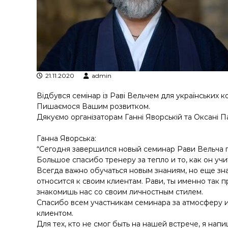
я
т
р
а
н
з
а
21.11.2020
admin
к
ц
Відбувся семінар із Раві Вельчем для українських ко
і
Пишаємося Вашим розвитком.
й
Дякуємо організаторам Ганні Яворській та Оксані Па
н
о
Ганна Яворська:
г
“Сегодня завершился новый семинар Рави Вельча п
о
Большое спасибо тренеру за тепло и то, как он уч
а
Всегда важно обучаться новым знаниям, но еще зн
н
относится к своим клиентам. Рави, ты именно так
а
знакомишь нас со своим личностным стилем.
л
Спасибо всем участникам семинара за атмосферу 
і
клиентом.
з
Для тех, кто не смог быть на нашей встрече, я нап